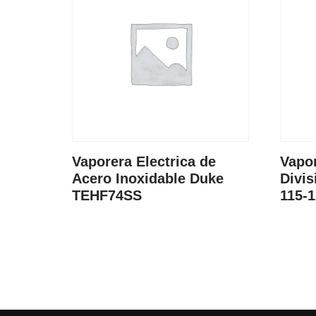
Vaporera Electrica de
Vapor
Acero Inoxidable Duke
Divis
TEHF74SS
115-1