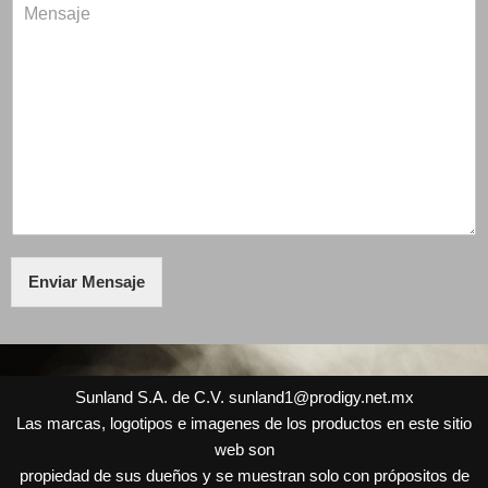
M
e
i
e
e
*
l
f
n
*
o
s
n
a
o
j
*
e
*
Enviar Mensaje
Sunland S.A. de C.V.
sunland1@prodigy.net.mx
Las marcas, logotipos e imagenes de los productos en este sitio
web son
propiedad de sus dueños y se muestran solo con própositos de