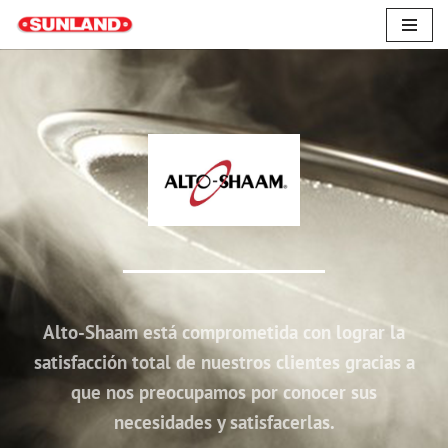
Saltar
al
contenido
Alto-Shaam está comprometida con lograr la
satisfacción total de nuestros clientes gracias a
que nos preocupamos por conocer sus
necesidades y satisfacerlas.