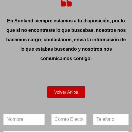
En Sunland siempre estamos a tu disposición, por lo
que si no encontraste lo que buscabas, nosotros nos
hacemos cargo; contactanos, envia la información de
lo que estabas buscando y nosotros nos
comunicamos contigo.
Volver Ariiba
N
E
T
a
m
e
m
a
l